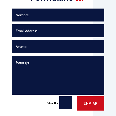
=
14 + 11
ENVIAR